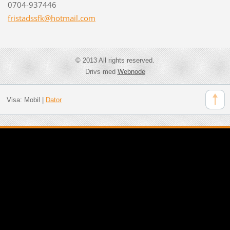
0704-937446
fristads
sfk@hotm
ail.com
© 2013 All rights reserved.
Drivs med
Webnode
Visa:
Mobil
|
Dator